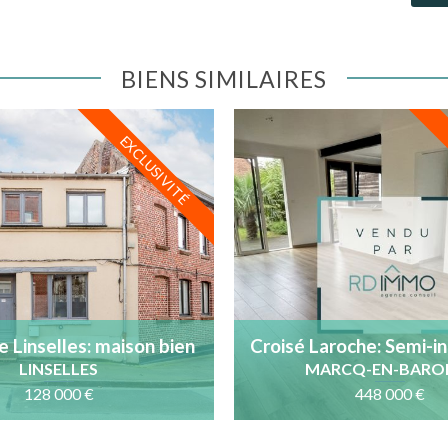
BIENS SIMILAIRES
EXCLUSIVITÉ
 Linselles: maison bien
Croisé Laroche: Semi-in
située
sud-ouest et ga
LINSELLES
MARCQ-EN-BARO
128 000 €
448 000 €