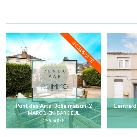
EXCLUSIVITÉ
Pont des Arts : Jolie maison, 2
Centre de
chambres avec terrasse
MARCQ-EN-BAROEUL
259 500 €