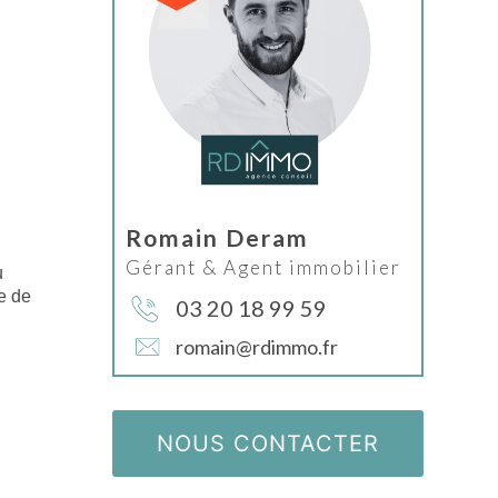
Romain Deram
Gérant & Agent immobilier
u
re de
03 20 18 99 59
romain@rdimmo.fr
NOUS CONTACTER