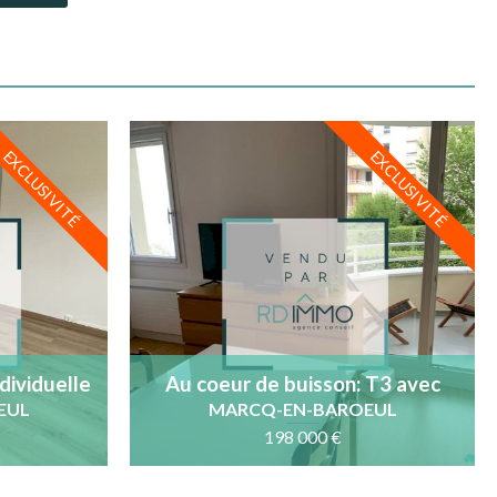
EXCLUSIVITÉ
EXCLUSIVITÉ
dividuelle
Au coeur de buisson: T3 avec
rage
terrasse, cave et parking
EUL
MARCQ-EN-BAROEUL
198 000 €