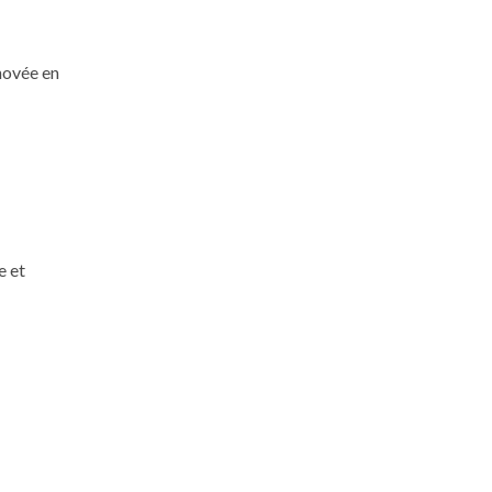
énovée en
e et