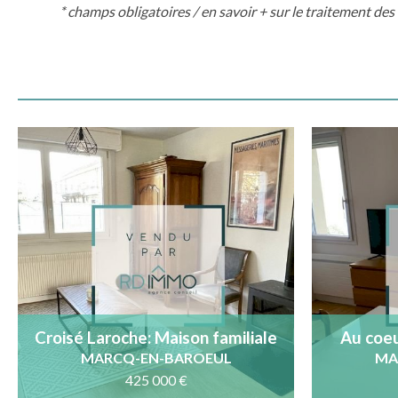
* champs obligatoires /
en savoir + sur le traitement de
Croisé Laroche: Maison familiale
Au coeu
avec garage, proche du tram
terra
MARCQ-EN-BAROEUL
MA
425 000 €