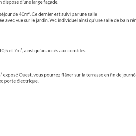
on dispose d'une large façade.
 séjour de
40m²
.
Ce dernier est suivi par une salle
e avec vue sur le jardin.
Wc
individuel ainsi qu'une salle de bain r
10,5 et
7m²
, ainsi qu'un accès aux combles.
²
exposé Ouest, vous pourrez flâner sur la terrasse en fin de journé
c porte électrique.