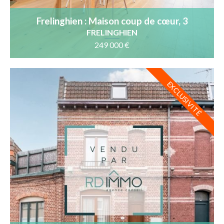
Frelinghien : Maison coup de cœur, 3
chambres, jardin sud-est
FRELINGHIEN
249 000 €
EXCLUSIVITÉ