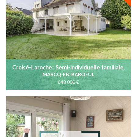
Croisé-Laroche : Semi-individuelle familiale,
5 chambres, bureau
MARCQ-EN-BAROEUL
648 000 €