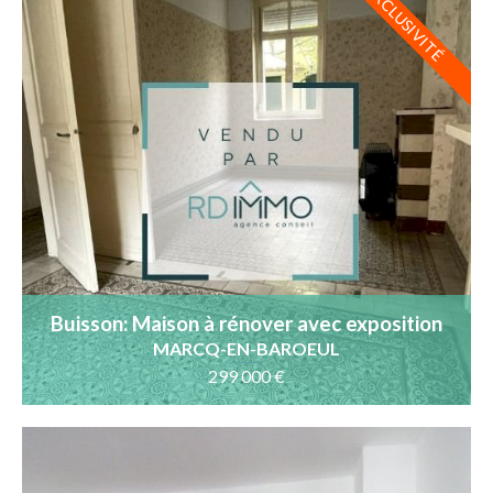
EXCLUSIVITÉ
Buisson: Maison à rénover avec exposition
plein ouest
MARCQ-EN-BAROEUL
299 000 €