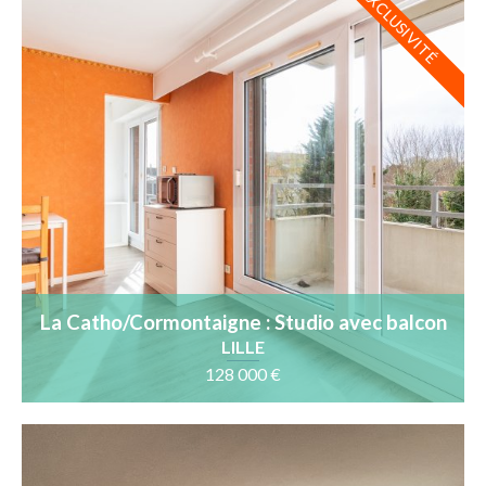
EXCLUSIVITÉ
La Catho/Cormontaigne : Studio avec balcon
au calme, 3ème étage
LILLE
128 000 €