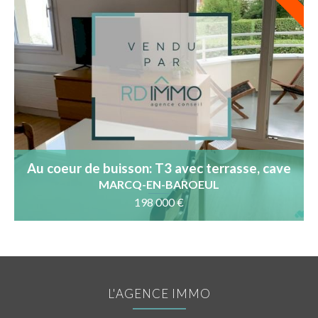
Au coeur de buisson: T3 avec terrasse, cave
et parking
MARCQ-EN-BAROEUL
198 000 €
L'AGENCE IMMO