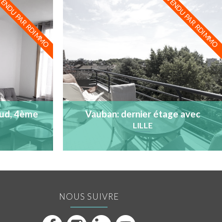
ENDU PAR RDIMMO
VENDU PAR RDIMMO
sud, 4ème
Vauban: dernier étage avec
nseur
terrasse sud-ouest
LILLE
NOUS SUIVRE