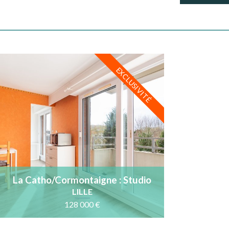
EXCLUSIVITÉ
La Catho/Cormontaigne : Studio
avec balcon au calme, 3ème
LILLE
étage
128 000 €