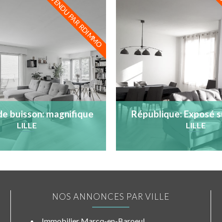
VENDU PAR RDIMMO
V
e buisson: magnifiqu​e
République: Exposé 
vec balcon et parking
étage avec asce
LILLE
LILLE
NOS ANNONCES PAR VILLE
Immobilier Marcq-en-Baroeul