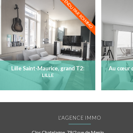
VENDU PAR RDIMMO
Lille Saint-Maurice, grand T2:
Au cœur d
entièrement rénové
type 3 a
LILLE
L'AGENCE IMMO
Clos Chatelagne, 79/2 rue de Menin