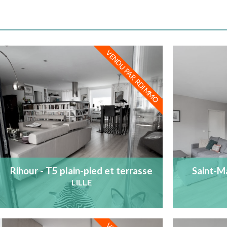
VENDU PAR RDIMMO
Rihour - T5 plain-pied et terrasse
Saint-M
architec
LILLE