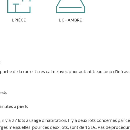
1 PIÈCE
1 CHAMBRE
l
e partie de la rue est très calme avec pour autant beaucoup d'infras
ieds
 minutes à pieds
 il y a 27 lots à usage d'habitation. Il y a deux lots concernés par c
rges mensuelles, pour ces deux lots, sont de 131€. Pas de procédur