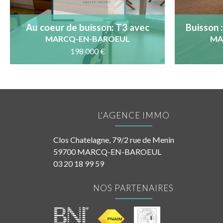
Au coeur de buisson: T3 avec
Buisson 
terrasse, cave et parking
Sud, g
MARCQ-EN-BAROEUL
MA
198 000 €
L'AGENCE IMMO
Clos Chatelagne, 79/2 rue de Menin
59700 MARCQ-EN-BAROEUL
03 20 18 99 59
NOS PARTENAIRES