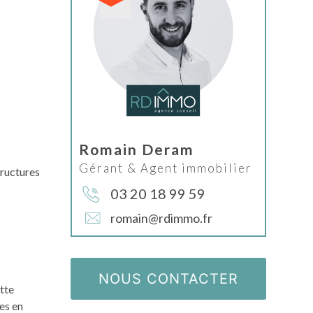
Romain Deram
Gérant & Agent immobilier
tructures
03 20 18 99 59
romain@rdimmo.fr
NOUS CONTACTER
ette
es en