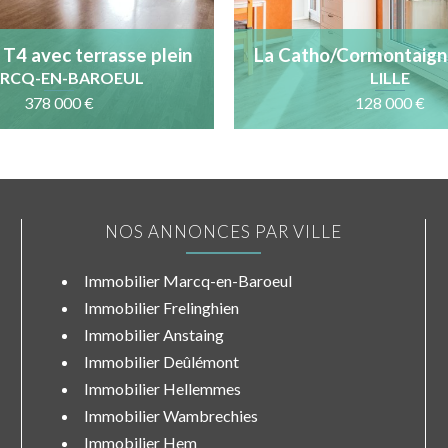
: T4 avec terrasse plein
La Catho/Cormontaigne
arage boxe au calme
avec balcon au calm
RCQ-EN-BAROEUL
LILLE
étage
378 000 €
128 000 €
NOS ANNONCES PAR VILLE
Immobilier Marcq-en-Baroeul
Immobilier Frelinghien
Immobilier Anstaing
Immobilier Deûlémont
Immobilier Hellemmes
Immobilier Wambrechies
Immobilier Hem