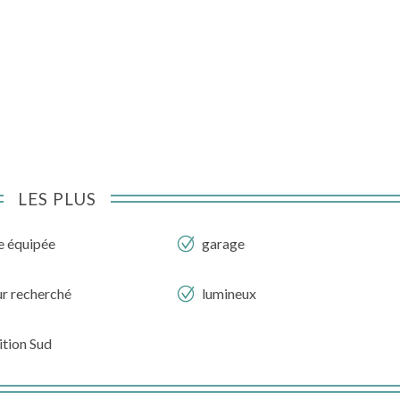
LES PLUS
e équipée
garage
ur recherché
lumineux
ition Sud