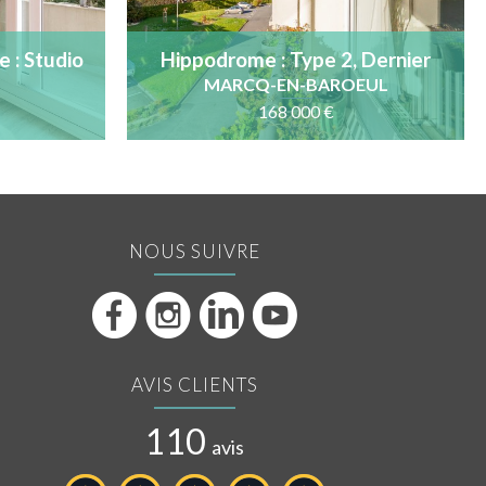
 : Studio
Hippodrome : Type 2, Dernier
e, 3ème
étage, parking et cave
MARCQ-EN-BAROEUL
168 000 €
NOUS SUIVRE
AVIS CLIENTS
110
avis