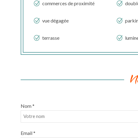
commerces de proximité
doubl
vue dégagée
parkin
terrasse
lumin
N
Nom *
Email *