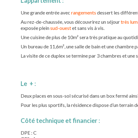
L'appartement :
Une grande entrée avec
rangements
dessert les différe
Au rez-de-chaussée, vous découvrirez un séjour
très lu
exposée plein
sud-ouest
et sans vis à vis.
Une cuisine de plus de 10m² sera très pratique au quotid
Un bureau de 11,6m², une salle de bain et une chambre pa
La visite de ce duplex se termine par 3 chambres et une 
Le + :
Deux places en sous-sol sécurisé dans un box fermé ains
Pour les plus sportifs, la résidence dispose d’un terrain d
Côté technique et financier :
DPE : C