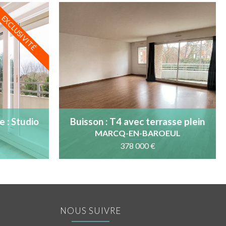
EXCLUSIVITÉ
 : Studio
Buisson : T4 avec terrasse plein
e, 3ème
Sud, garage boxe au calme
MARCQ-EN-BAROEUL
378 000 €
NOUS SUIVRE