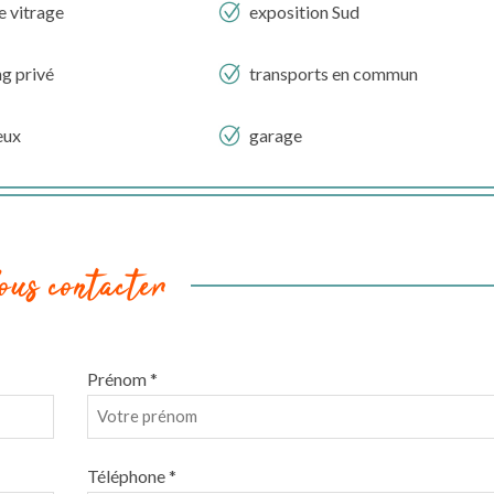
e vitrage
exposition Sud
g privé
transports en commun
eux
garage
ous contacter
Prénom *
Téléphone *