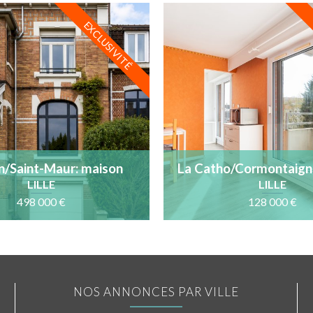
EXCLUSIVITÉ
n/Saint-Maur: maison
La Catho/Cormontaigne
e, garage, jardin SO et
avec balcon au calm
LILLE
LILLE
DPE B
étage
498 000 €
128 000 €
NOS ANNONCES PAR VILLE