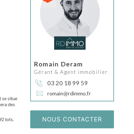
Romain Deram
Gérant & Agent immobilier
03 20 18 99 59
romain@rdimmo.fr
 se situe
lera des
NOUS CONTACTER
2 lots.