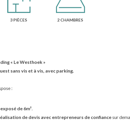
3 PIÈCES
2 CHAMBRES
nding
« Le Westhoek »
st sans vis et à vis, avec parking.
spose :
 exposé de 6m²
.
éalisation de devis avec entrepreneurs de confiance
sur dema