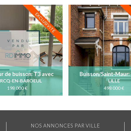
EXCLUSIVITÉ
r de buisson: T3 avec
Buisson/Saint-Maur:
sse, cave et parking
familiale, garage, jar
RCQ-EN-BAROEUL
LILLE
DPE B
198 000 €
498 000 €
NOS ANNONCES PAR VILLE