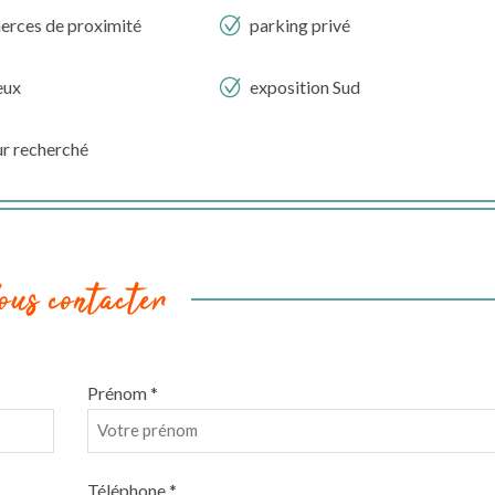
rces de proximité
parking privé
eux
exposition Sud
ur recherché
ous contacter
Prénom *
Téléphone *