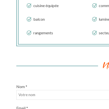
cuisine équipée
comme
balcon
lumin
rangements
secte
N
Nom *
Email *